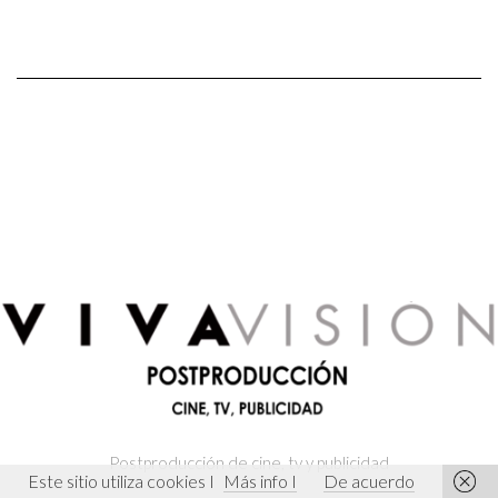
Postproducción de cine, tv y publicidad
Victory
Este sitio utiliza cookies I
Más info I
De acuerdo