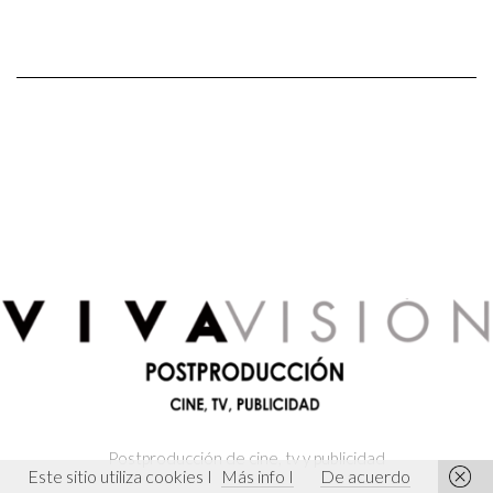
Postproducción de cine, tv y publicidad
Tragsatec
Este sitio utiliza cookies I
Más info I
De acuerdo