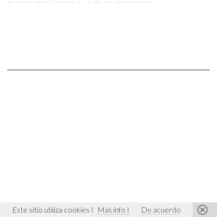
Este sitio utiliza cookies I
Más info I
De acuerdo