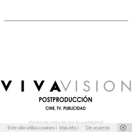
Postproducción de cine, tv y publicidad
Häagen Dazs
Este sitio utiliza cookies I
Más info I
De acuerdo