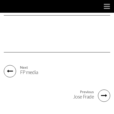
SOCIAL
Next
FP media
Previous
Jose Frade