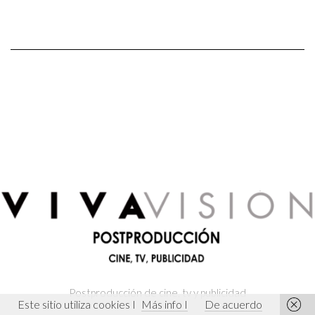
Postproducción de cine, tv y publicidad
El Deseo
Este sitio utiliza cookies I
Más info I
De acuerdo