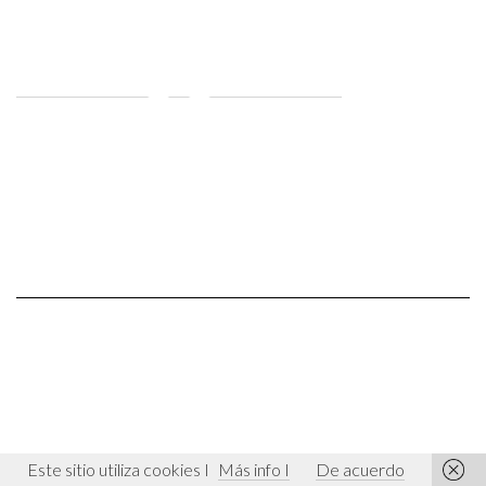
Este sitio utiliza cookies I
Más info I
De acuerdo